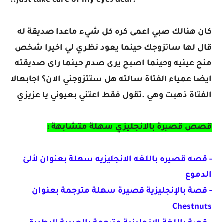
..just take care of my eyes dear.
كان هنالك صبي اعمى كره كل شيء ماعدا صديقة له
قال لها ساتزوجك حينما يعود نظري لي اخيرا شخص
منح عينيه وحينما اصبح يرى صدم حينما راى صديقته
ايضا عمياء الفتاة سالته هل ستتزوجني الان؟ اجابهالا
الفتاة ذهبت وهي .تقول فقط اعتني بعيوني يا عزيزي
قصص قصيرة بالانجليزي سهلة متشابهة :
- قصه قصيره باللغه الانجليزيه سهلة بعنوان لألئ
الدموع
- قصة بالإنجليزية قصيرة سهلة مترجمة بعنوان
Chestnuts