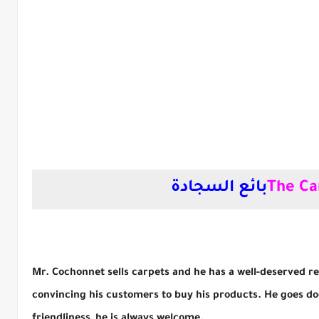
The Ca
بائع السجادة
Mr. Cochonnet sells carpets and he has a well-deserved rep
convincing his customers to buy his products. He goes do