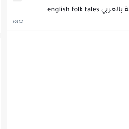
english folk t
(0)