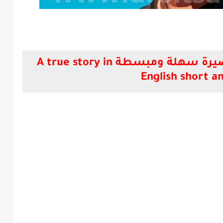
قصة حقيقية بالانجليزي قصيرة سهلة ومبسطة A true story in
English short a