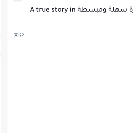
قصة حقيقية بالانجليزي قصيرة سهلة ومبسطة A true story in
(0)