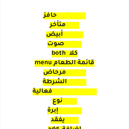
stimulus حافز
late متأخر
white أبيض
voice صوت
كلا both
قائمة الطعام menu
toilet مرحاض
police الشرطة
effectiveness فعالية
kind نوع
needle إبرة
lose يفقد