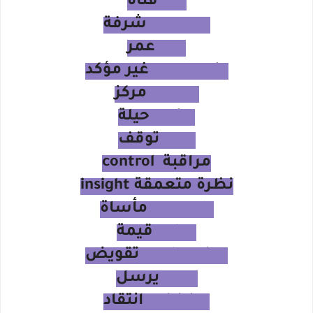
girl فتاة
terrace شرفة
age عمر
uncertain غير مؤكد
centre مركز
twist حيلة
stop توقف
مراقبة control
نظرة متعمقة insight
tragedy مأساة
value قيمة
undermine تقويض
send يرسل
criticise انتقاد