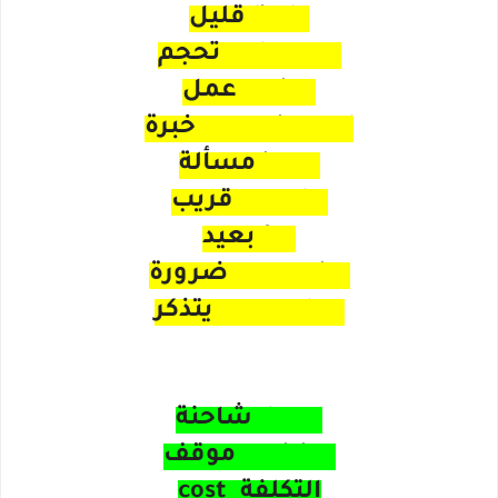
little قليل
reluctant تحجم
action عمل
experienced خبرة
issue مسألة
nearby قريب
far بعيد
necessity ضرورة
remember يتذكر
١٠٠ كلمة انجليزية
lorry شاحنة
position موقف
التكلفة cost