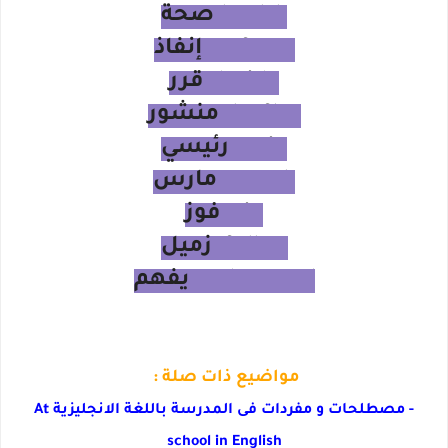
health صحة
enforce إنفاذ
decide قرر
leaflet منشور
main رئيسي
march مارس
win فوز
fellow زميل
understand يفهم
اهم 1000 كلمة انجليزية
مواضيع ذات صلة :
- مصطلحات و مفردات فى المدرسة باللغة الانجليزية At
school in English