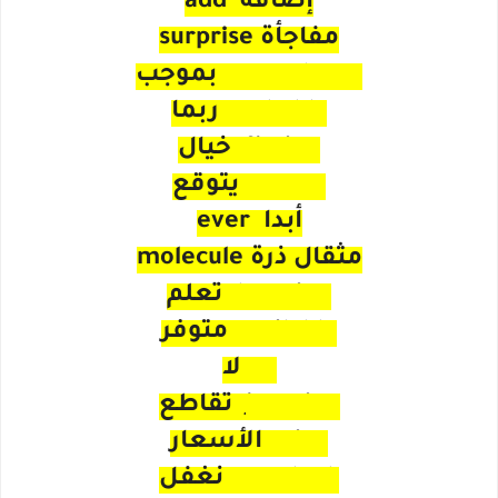
إضافة add
مفاجأة surprise
accordance بموجب
probably ربما
fiction خيال
expect يتوقع
أبدا ever
مثقال ذرة molecule
learning تعلم
available متوفر
no لا
junction تقاطع
price الأسعار
overlook نغفل