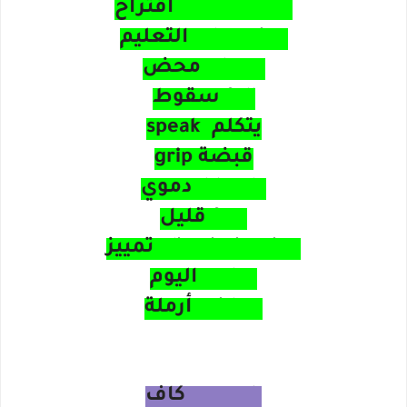
proposition اقتراح
education التعليم
sheer محض
fall سقوط
يتكلم speak
قبضة grip
bloody دموي
few قليل
discrimination تمييز
today اليوم
widow أرملة
اشهر ١٠٠٠ كلمة انجليزية
enough كاف