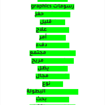
رسومات graphics
stimulate حفز
little قليل
therapy علاج
matter أمر
warmth دفء
community مجتمع
convenient مريح
remain يظل
domain مجال
type نوع
tournament البطولة
research بحث