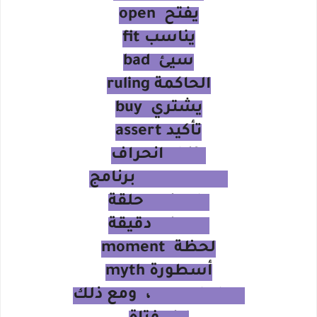
يفتح open
يناسب fit
سيئ bad
الحاكمة ruling
يشتري buy
تأكيد assert
drift انحراف
programme برنامج
episode حلقة
minute دقيقة
لحظة moment
أسطورة myth
nonetheless ، ومع ذلك