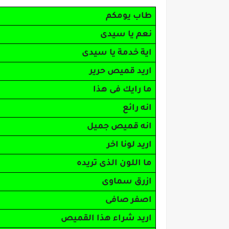
طاب يومكم
نعم يا سيدى
اية خدمة يا سيدى
اريد قميص حرير
ما رايك فى هذا
انه رائع
انه قميص جميل
اريد لونا اخر
ما اللون الذى تريده
ازرق سماوى
اصفر صافى
اريد شراء هذا القميص