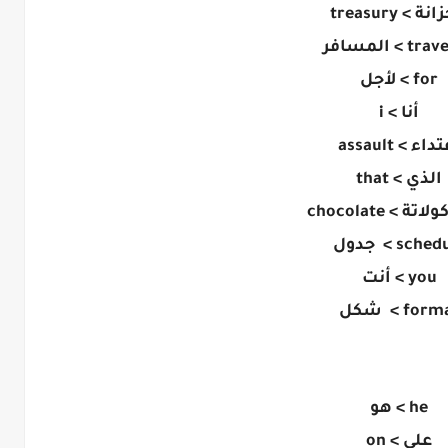
ة > treasury
t > المسافر
for > لأجل
أنا > i
داء > assault
الذي > that
ة > chocolate
sche > جدول
you > أنت
for > شكل
نجليزية مترجمة pdf
ت انجليزية للحفظ
he > هو
على > on