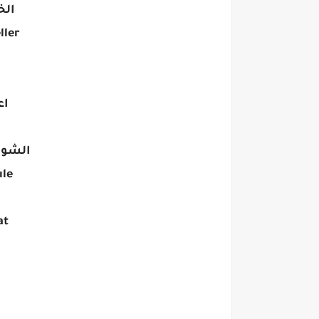
الخزان
raveller
اعت
الشوكولات
dule
mat
كلمات ا
كلما