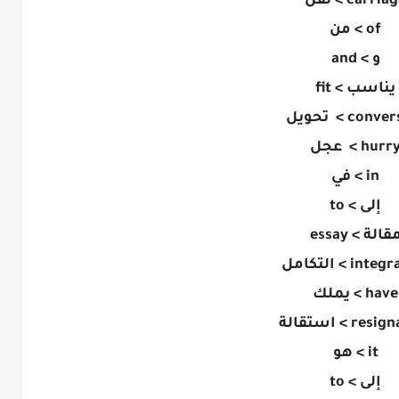
carria > نقل
of > من
و > and
يناسب > fit
con > تحويل
hurr > عجل
in > في
إلى > to
قالة > essay
in > التكامل
have > يملك
re > استقالة
it > هو
إلى > to