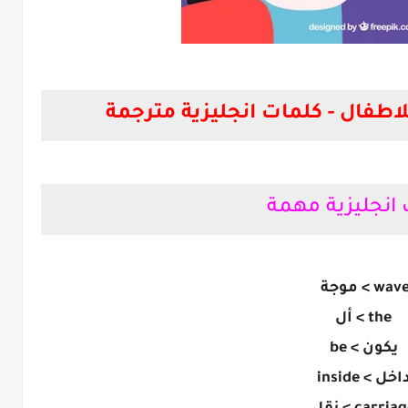
للاطفال - كلمات انجليزية مترجمة
اطفال - كلمات انجليزية مترجمة
انجليزية مهمة
لحات انجليزية
wav > موجة
the > أل
يكون > be
اخل > inside