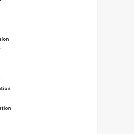
ge
version
y
م
tegration
signation