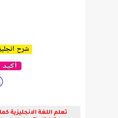
تعلم اللغة الانجليزية كما يتعلمها الغرب Learn English with pictures and videos the best way to learn English 2