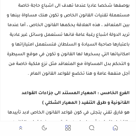
بوصفها شخصا عاديا عندما تهدف الى اشباع حاجة خاصة
مستعملة تقنيات القانون الخاص و تكون هنك مساواة بينها و
بين المتعاقد ، هذه العلاقة يحكمها القانون الخاص ، أما عندما
تريد الدولة اشباع رغبة عامة فانها تستعمل وسائل غير عادية
باعتبارها صاحبة السيادة و السلطان فتستعمل امتيازاتها و
امكانياتها التي يسخرها لها القانون و تكون في موقع السيطرة
و التحكم بدل المساواة مع المتعاقد مثل نزع ملكية خاصة من
أجل منفعة عامة و هنا تخضع لقواعد القانون العام .
الفرع الخامس : المعيار المستند الى جزاءات القواعد
القانونية و طرق التنفيد ( المعيار الشكلي )
هو فارق تقني يتجلى في كون قواعد القانون الخاص لابد تأييدها
بالقضاء لتمكين أصحابها من حقوقهم ، بينما قواعد القانون
العام فيتم تنفيذها من غير تدخل القضاء .